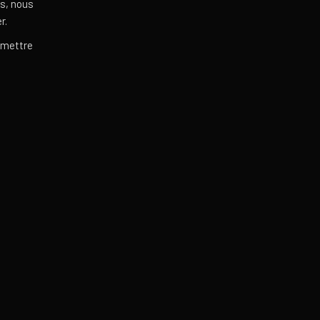
s, nous
r.
rmettre